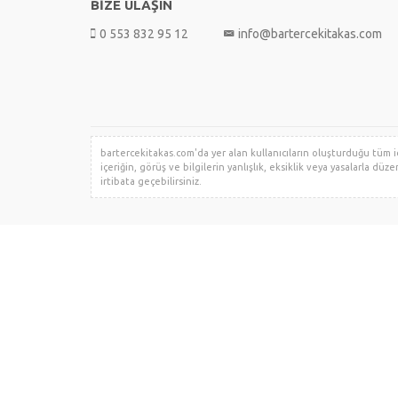
BİZE ULAŞIN
0 553 832 95 12
info@bartercekitakas.com
bartercekitakas.com'da yer alan kullanıcıların oluşturduğu tüm içe
içeriğin, görüş ve bilgilerin yanlışlık, eksiklik veya yasalarla dü
irtibata geçebilirsiniz.