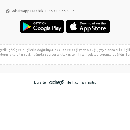
Whatsapp Destek: 0 553 832 95 12
rik, görüş ve bilgilerin doğruluğu, eksiksiz ve değişmez olduğu, yayınlanması ile ilgili 
zenlenmiş kurallara aykırılığından bartercekitakas.com hiçbir şekilde sorumlu değildir. So
Bu site
ile hazırlanmıştır.