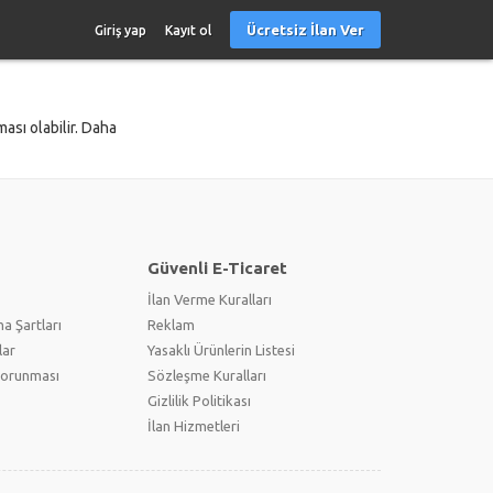
Ücretsiz İlan Ver
Giriş yap
Kayıt ol
ası olabilir. Daha
Güvenli E-Ticaret
İlan Verme Kuralları
a Şartları
Reklam
lar
Yasaklı Ürünlerin Listesi
 Korunması
Sözleşme Kuralları
Gizlilik Politikası
İlan Hizmetleri