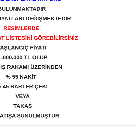
BULUNMAKTADIR
FİYATLARI DEĞİŞMEKTEDİR
RESİMLERDE
T LİSTESİNİ GÖREBİLİRSİNİZ
AŞLANGIÇ FİYATI
1
.000.000 TL OLUP
TIŞ RAKAMI ÜZERİNDEN
% 5
5 NAKİT
%
4
​5
BARTER ÇEKİ
VEYA
TAKAS
SATIŞA SUNULMUŞTUR