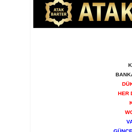
K
BANK
DÜ
HER 
WC
​
GÜNCE