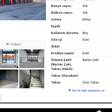
Banyo sayısı
Yok
Balkon sayısı
Yok
Isıtma
Klima
Eşyalı
Kullanım durumu
Boş
Site içi
Evet
Video
Aidat
Krediye uygun
Evet
Ödeme Şekli
Barter Çeki
(Barter Çeki,
Takas, Nakit)
Takas Olacakmı?
Takas
Ürün Takas
İlan ile ilgili şikayetim var