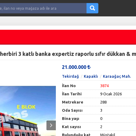
21.000.000
Tekirdağ
Kapaklı
Karaağaç Mah.
İlan No
3874
İlan Tarihi
9 Ocak 2026
Metrekare
288
Oda Sayısı
3
Bina yaşı
0
Kat sayısı
2
Bulunduğu kat
Müstakil