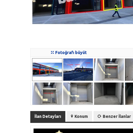
Fotoğrafı büyüt
İlan Detayları
Konum
Benzer İlanlar