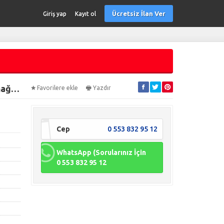
Ücretsiz İlan Ver
Giriş yap
Kayıt ol
tekirdağ kapaklı da sanayi sitesinde sıfır herbiri 3 katlı banka expertiz raporlu sıfır dükkan & mağaza
Favorilere ekle
Yazdır
Cep
0 553 832 95 12
WhatsApp (Sorularınız İçin
0 553 832 95 12