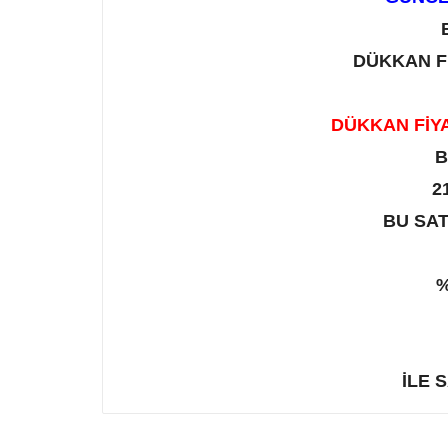
​DÜKKAN 
DÜKKAN FİYA
B
2
​
BU SA
İLE 