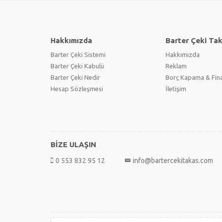
Hakkımızda
Barter Çeki Ta
Barter Çeki Sistemi
Hakkımızda
Barter Çeki Kabulü
Reklam
Barter Çeki Nedir
Borç Kapama & Fin
Hesap Sözleşmesi
İletişim
BİZE ULAŞIN
0 553 832 95 12
info@bartercekitakas.com